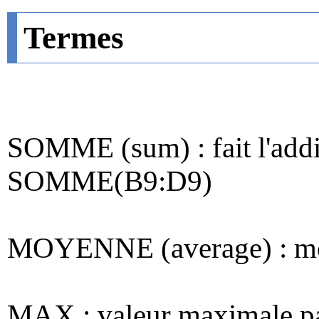
Termes
SOMME (sum) : fait l'addit
SOMME(B9:D9)
MOYENNE (average) : moye
MAX : valeur maximale par