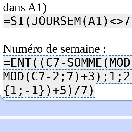
dans A1)
=SI(JOURSEM(A1)
<>
7
Numéro de semaine :
=ENT((C7-SOMME(MOD
MOD(C7-2;7)+3);1;2
{1;-1})+5)/7)