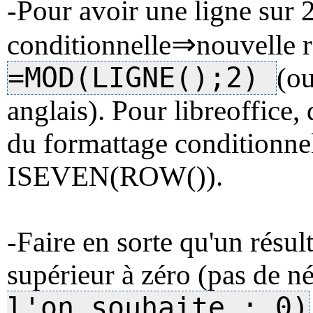
-Pour avoir une ligne sur 
⇒
conditionnelle
nouvelle r
=MOD(LIGNE();2)
(o
anglais). Pour libreoffice,
du formattage conditionnel
ISEVEN(ROW()).
-Faire en sorte qu'un résul
supérieur à zéro (pas de né
l'on souhaite ; 0)